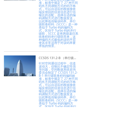
准，标准中规定了 27 种不同
码长不同调制方式的码字格
式，可以自适应的根据接收
端反馈回的信道信息进行信
噪比的适配，选择合适的编
码调制方式进行数据发送，
以此降低传输误码率。串行
级联卷积码（SCCC）是一种
类似于 Turbo 码的编码方
式，区别于 Turbo 码的并行
级联，SCCC 是将两级递归系
统卷积码串行级联而来，这
种编码方式极低的误码平层
使其非常适用于对误码率要
求低的情景。
CCSDS 131.2-B （串行级联卷积码 SCCC）软件验证系统
针对空间通信过程中，信道
波动大，信噪比不确定性强
等问题，空间数据系统咨询
委员会制定了 CCSDS 131.2-
B-1 串行级联卷积码编码标
准，标准中规定了 27 种不同
码长不同调制方式的码字格
式，可以自适应的根据接收
端反馈回的信道信息进行信
噪比的适配，选择合适的编
码调制方式进行数据发送，
以此降低传输误码率。串行
级联卷积码（SCCC）是一种
类似于 Turbo 码的编码方
式，区别于 Turbo 码的并行
级联，SCCC 是将两级递归系
统卷积码串行级联而来，这